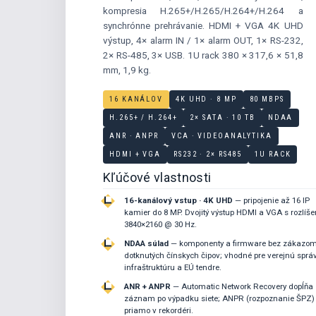
kompresia H.265+/H.265/H.264+/H.264 a
synchrónne prehrávanie. HDMI + VGA 4K UHD
výstup, 4× alarm IN / 1× alarm OUT, 1× RS-232,
2× RS-485, 3× USB. 1U rack 380 × 317,6 × 51,8
mm, 1,9 kg.
16 KANÁLOV
4K UHD · 8 MP
80 MBPS
H.265+ / H.264+
2× SATA · 10 TB
NDAA
ANR · ANPR
VCA · VIDEOANALYTIKA
HDMI + VGA
RS232 · 2× RS485
1U RACK
Kľúčové vlastnosti
16-kanálový vstup · 4K UHD
— pripojenie až 16 IP
kamier do 8 MP. Dvojitý výstup HDMI a VGA s rozlíš
3840×2160 @ 30 Hz.
NDAA súlad
— komponenty a firmware bez zákazo
dotknutých čínskych čipov; vhodné pre verejnú sprá
infraštruktúru a EÚ tendre.
ANR + ANPR
— Automatic Network Recovery dopĺňa
záznam po výpadku siete; ANPR (rozpoznanie ŠPZ)
priamo v rekordéri.