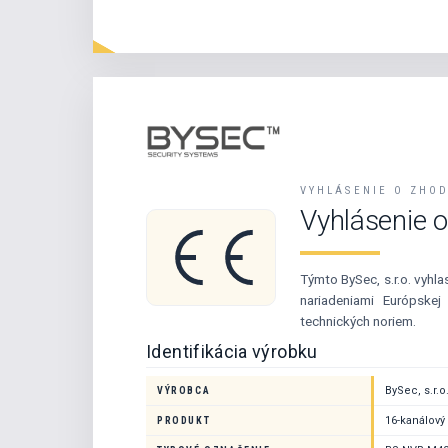
VYHLÁSENIE O ZHO
Vyhlásenie 
Týmto BySec, s.r.o. vyhl
nariadeniami Európskej
technických noriem.
Identifikácia výrobku
BySec, s.r.o
VÝROBCA
16-kanálový
PRODUKT