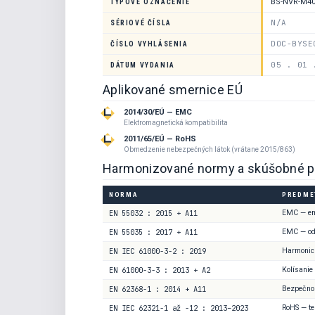
BS-NVR-M40
TYPOVÉ OZNAČENIE
N/A
SÉRIOVÉ ČÍSLA
DOC-BYSE
ČÍSLO VYHLÁSENIA
05 . 01 
DÁTUM VYDANIA
Aplikované smernice EÚ
2014/30/EÚ — EMC
Elektromagnetická kompatibilita
2011/65/EÚ — RoHS
Obmedzenie nebezpečných látok (vrátane 2015/863)
Harmonizované normy a skúšobné p
NORMA
PREDME
EN 55032 : 2015 + A11
EMC — em
EN 55035 : 2017 + A11
EMC — od
EN IEC 61000-3-2 : 2019
Harmonic
EN 61000-3-3 : 2013 + A2
Kolísanie
EN 62368-1 : 2014 + A11
Bezpečnos
EN IEC 62321-1 až -12 : 2013–2023
RoHS — te