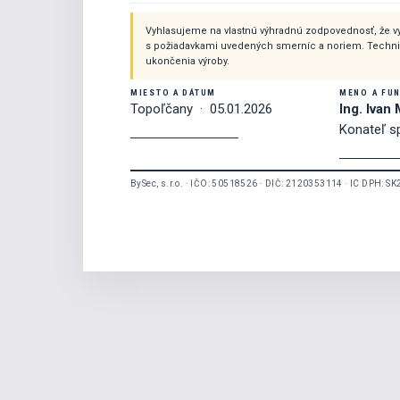
Vyhlasujeme na vlastnú výhradnú zodpovednosť, že vyš
s požiadavkami uvedených smerníc a noriem. Techni
ukončenia výroby.
MIESTO A DÁTUM
MENO A FUN
Topoľčany · 05.01.2026
Ing. Ivan
Konateľ s
BySec, s.r.o. · IČO: 50518526 · DIČ: 2120353114 · IC DPH: S