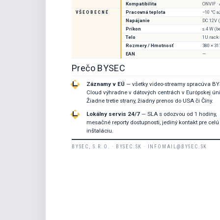
Kompatibilita
ONVIF ·
VŠEOBECNÉ
Pracovná teplota
−10 °C a
Napájanie
DC 12V (
Príkon
≤ 4 W (
Telo
1U rack 
Rozmery / Hmotnosť
380 × 31
EAN
—
Prečo BYSEC
Záznamy v EÚ
— všetky video-streamy spracúva B
Cloud výhradne v dátových centrách v Európskej úni
Žiadne tretie strany, žiadny prenos do USA či Číny.
Lokálny servis 24/7
— SLA s odozvou od 1 hodiny,
mesačné reporty dostupnosti, jediný kontakt pre celú
inštaláciu.
BYSEC, S.R.O. · BYSEC.SK · INFOMAIL@BYSEC.SK