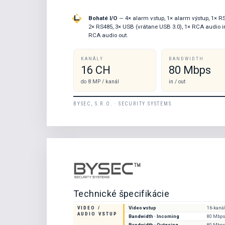
Bohaté I/O
— 4× alarm vstup, 1× alarm výstup, 1× R
2× RS485, 3× USB (vrátane USB 3.0), 1× RCA audio i
RCA audio out.
KANÁLY
BANDWIDTH
16 CH
80 Mbps
do 8 MP / kanál
in / out
BYSEC, S.R.O. · SECURITY SYSTEMS
Technické špecifikácie
VIDEO /
Video vstup
16-kanál
AUDIO VSTUP
Bandwidth · Incoming
80 Mbp
Bandwidth · Outgoing
80 Mbp