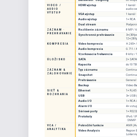
VIDEO /
HDMI výstup
1 kanál 
AUDIO
audio c
VÝSTUP
VGA výstup
1 kanál 
Audio výstup
1× RCA
Dual stream
Podporo
ZÁZNAM ·
Rozlíšenie záznamu
8 MP / 6
PREHRÁVANIE
Synchronné prehrávanie
3×(30fp
12×(30f
KOMPRESIA
Video kompresia
H.265+ /
Audio kompresia
G.711 / 
Vzorkovacia frekvencia
8 kHz /
ÚLOŽISKO
SATA
2× SATA
Kapacita
do 10 TB
ZÁZNAM &
Typ záznamu
Continu
ZÁLOHOVANIE
Snapshot
Continu
Prehrávanie
General ·
Backup
Video B
SIEŤ &
Ethernet
1× RJ45 
ROZHRANIA
USB
3× USB 
Audio I/O
1× RCA i
Alarm I/O
4× vstup
Sériové porty
1× RS232
Protokoly
IPv4 / I
· SNMP 
VCA /
Pokročilé funkcie
ANR (Au
ANALYTIKA
Video Analysis
Region E
Loiterin