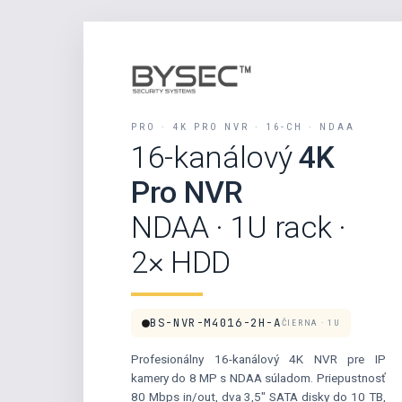
PRO · 4K PRO NVR · 16-CH · NDAA
16-kanálový
4K
Pro NVR
NDAA · 1U rack ·
2× HDD
BS-NVR-M4016-2H-A
ČIERNA · 1U
Profesionálny 16-kanálový 4K NVR pre IP
kamery do 8 MP s NDAA súladom. Priepustnosť
80 Mbps in/out, dva 3,5″ SATA disky do 10 TB,